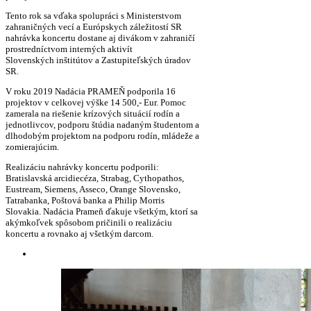
Tento rok sa vďaka spolupráci s Ministerstvom
zahraničných vecí a Európskych záležitostí SR
nahrávka koncertu dostane aj divákom v zahraničí
prostredníctvom interných aktivít
Slovenských inštitútov a Zastupiteľských úradov
SR.
V roku 2019 Nadácia PRAMEŇ podporila 16
projektov v celkovej výške 14 500,- Eur. Pomoc
zamerala na riešenie krízových situácií rodín a
jednotlivcov, podporu štúdia nadaným študentom a
dlhodobým projektom na podporu rodín, mládeže a
zomierajúcim.
Realizáciu nahrávky koncertu podporili:
Bratislavská arcidiecéza, Strabag, Cythopathos,
Eustream, Siemens, Asseco, Orange Slovensko,
Tatrabanka, Poštová banka a Philip Morris
Slovakia. Nadácia Prameň ďakuje všetkým, ktorí sa
akýmkoľvek spôsobom pričinili o realizáciu
koncertu a rovnako aj všetkým darcom.