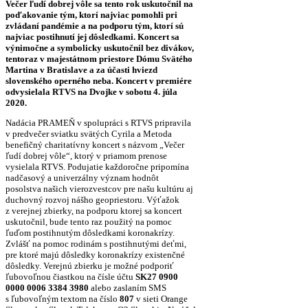
Večer ľudí dobrej vôle sa tento rok uskutočnil na
poďakovanie tým, ktorí najviac pomohli pri
zvládaní pandémie a na podporu tým, ktorí sú
najviac postihnutí jej dôsledkami. Koncert sa
výnimočne a symbolicky uskutočnil bez divákov,
tentoraz v majestátnom priestore Dómu Svätého
Martina v Bratislave a za účasti hviezd
slovenského operného neba. Koncert v premiére
odvysielala RTVS na Dvojke v sobotu 4. júla
2020.
Nadácia PRAMEŇ v spolupráci s RTVS pripravila
v predvečer sviatku svätých Cyrila a Metoda
benefičný charitatívny koncert s názvom „Večer
ľudí dobrej vôle“, ktorý v priamom prenose
vysielala RTVS. Podujatie každoročne pripomína
nadčasový a univerzálny význam hodnôt
posolstva našich vierozvestcov pre našu kultúru aj
duchovný rozvoj nášho geopriestoru. Výťažok
z verejnej zbierky, na podporu ktorej sa koncert
uskutočnil, bude tento raz použitý na pomoc
ľuďom postihnutým dôsledkami koronakrízy.
Zvlášť na pomoc rodinám s postihnutými deťmi,
pre ktoré majú dôsledky koronakrízy existenčné
dôsledky. Verejnú zbierku je možné podporiť
ľubovoľnou čiastkou na čísle účtu
SK27 0900
0000 0006 3384 3980
alebo zaslaním SMS
s ľubovoľným textom na číslo
807
v sieti Orange