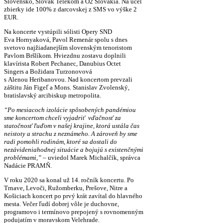
Slovensko, Slovak Telekom a O2 Slovakia. Na účel
zbierky ide 100% z darcovskej z SMS vo výške 2
EUR.
Na koncerte vystúpili sólisti Opery SND
Eva Hornyaková, Pavol Remenár spolu s dnes
svetovo najžiadanejším slovenským tenoristom
Pavlom Bršlíkom. Hviezdnu zostavu doplnili
klavírista Robert Pechanec, Danubius Octet
Singers a Božidara Turzonovová
s Alenou Heribanovou. Nad koncertom prevzali
záštitu Ján Figeľ a Mons. Stanislav Zvolenský,
bratislavský arcibiskup metropolita.
“
Po mesiacoch izolácie spôsobených pandémiou
sme koncertom
chceli
vyjadri
ť
vďačnosť
za
statočnosť
ľuďom v našej krajine
, ktorá ustála čas
neistoty a strachu z neznámeho. A zároveň by sme
radi pomohli rodinám, ktoré
sa dostali do
nezávideniahodnej situácie a bojujú s existenčnými
problémami,”
– uviedol Marek Michalčík, správca
Nadácie PRAMŇ.
V roku 2020 sa konal už 14. ročník koncertu. Po
Trnave, Levoči, Ružomberku, Prešove, Nitre a
Košiciach koncert po prvý krát zavítal do hlavného
mesta. Večer ľudí dobrej vôle je duchovne,
programovo i termínovo prepojený s rovnomenným
podujatím v moravskom Velehrade.